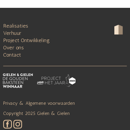
Realisaties
Verhuur
Project Ontwikkeling
Over ons
Contact
Privacy & Algemene voorwaarden
Copyright 2025 Gielen & Gielen